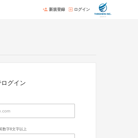
新規登録
ログイン
IDでログイン
英数字8文字以上