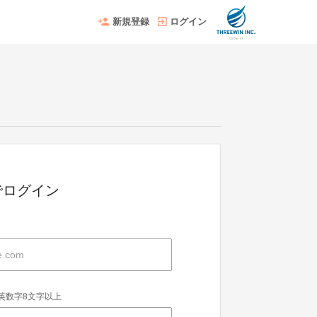
新規登録
ログイン
IDでログイン
英数字8文字以上