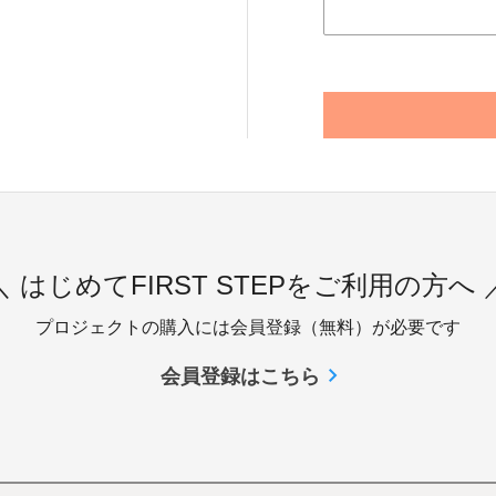
＼ はじめてFIRST STEPをご利用の方へ 
プロジェクトの購入には会員登録（無料）が必要です
会員登録はこちら