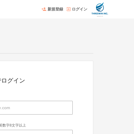
新規登録
ログイン
IDでログイン
英数字8文字以上