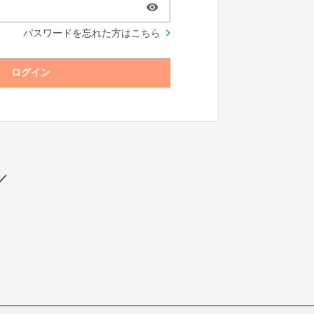
パスワードを忘れた方はこちら
ログイン
／