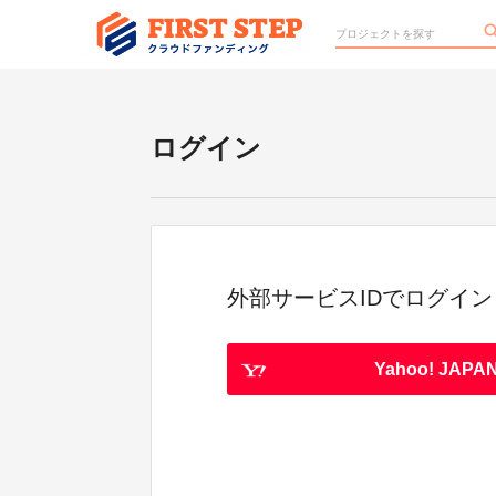
ログイン
外部サービスIDでログイン
Yahoo! JAPAN