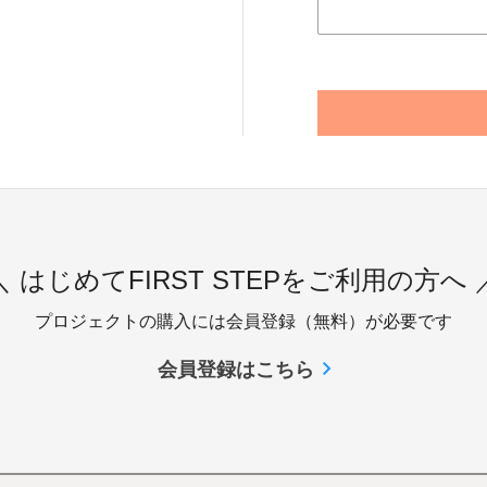
＼ はじめてFIRST STEPをご利用の方へ 
プロジェクトの購入には会員登録（無料）が必要です
会員登録はこちら