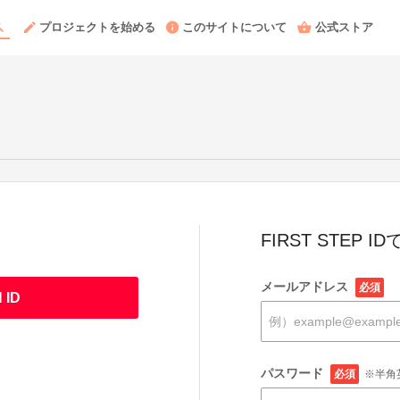
プロジェクトを始める
このサイトについて
公式ストア
FIRST STEP 
メールアドレス
必須
 ID
パスワード
必須
※半角