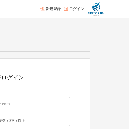
新規登録
ログイン
IDでログイン
英数字8文字以上