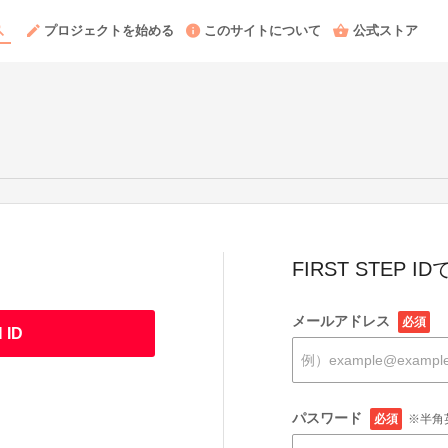
プロジェクトを始める
このサイトについて
公式ストア
FIRST STEP 
メールアドレス
必須
 ID
パスワード
必須
※半角