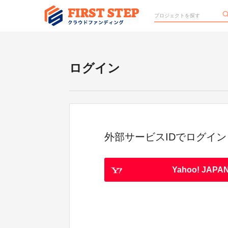
ログイン
外部サービスIDでログイン
Yahoo! JAPAN