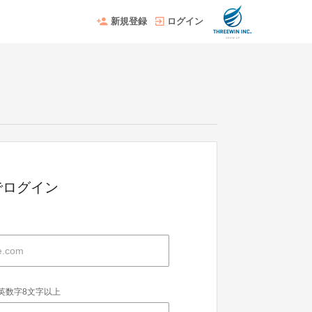
新規登録
ログイン
IDでログイン
英数字8文字以上