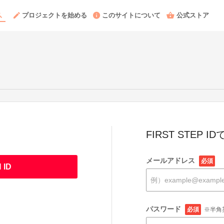
プロジェクトを始める
このサイトについて
公式ストア
FIRST STEP 
メールアドレス
必須
 ID
パスワード
必須
※半角