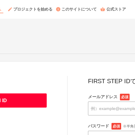
プロジェクトを始める
このサイトについて
公式ストア
FIRST STEP 
メールアドレス
必須
 ID
パスワード
必須
※半角