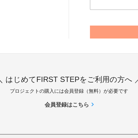
＼ はじめてFIRST STEPをご利用の方へ 
プロジェクトの購入には会員登録（無料）が必要です
会員登録はこちら