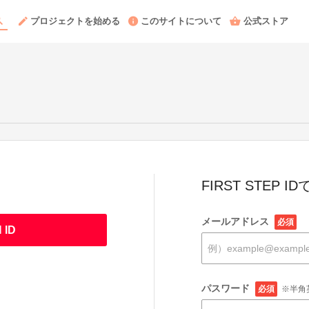
プロジェクトを始める
このサイトについて
公式ストア
FIRST STEP 
メールアドレス
必須
 ID
パスワード
必須
※半角