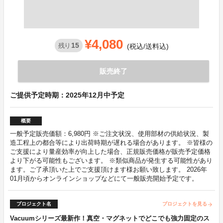
¥4,080
15
残り
(税込/送料込)
販売終了
ご提供予定時期：2025年12月中予定
概要
一般予定販売価額：6,980円 ※ご注文状況、使用部材の供給状況、製
造工程上の都合等により出荷時期が遅れる場合があります。 ※皆様の
ご支援により量産効率が向上した場合、正規販売価格が販売予定価格
より下がる可能性もございます。 ※類似商品が発生する可能性があり
ます。ご了承頂いた上でご支援頂けます様お願い致します。 2026年
01月頃からオンラインショップなどにて一般販売開始予定です。
プロジェクト名
プロジェクトを見る
arrow_forward
Vacuumシリーズ最新作！真空・マグネットでどこでも強力固定のス