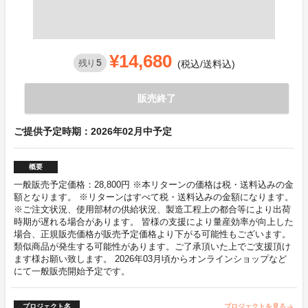
¥14,680
5
残り
(税込/送料込)
販売終了
ご提供予定時期：2026年02月中予定
概要
一般販売予定価格：28,800円 ※本リターンの価格は税・送料込みの金
額となります。 ※リターンはすべて税・送料込みの金額になります。
※ご注文状況、使用部材の供給状況、製造工程上の都合等により出荷
時期が遅れる場合があります。 皆様の支援により量産効率が向上した
場合、正規販売価格が販売予定価格より下がる可能性もございます。
類似商品が発生する可能性があります。ご了承頂いた上でご支援頂け
ます様お願い致します。 2026年03月頃からオンラインショップなど
にて一般販売開始予定です。
プロジェクト名
プロジェクトを見る
arrow_forward