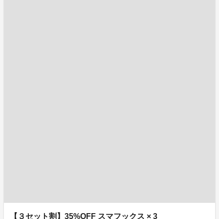
【３セット割】35%OFF スマフックス × 3