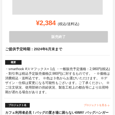
¥2,384
(税込/送料込)
販売終了
ご提供予定時期：2024年6月末まで
概要
・smarthook #スマフックス× 1点 ・一般販売予定価格：2,980円(税込)
・割引率は税込予定販売価格(2,980円)に対するものです。 ・※価格は
消費税込・送料込です。 ※色は３色からお選びいただけます。 ※デ
ザイン・仕様は変更になる可能性もございます。ご了承ください。 ※
ご注文状況、使用部材の供給状況、製造工程上の都合等により出荷時
期が遅れる場合があります。
プロジェクト名
プロジェクトを見る
arrow_forward
カフェ利用者必見！バッグの置き場に困らない6WAY バッグハンガー