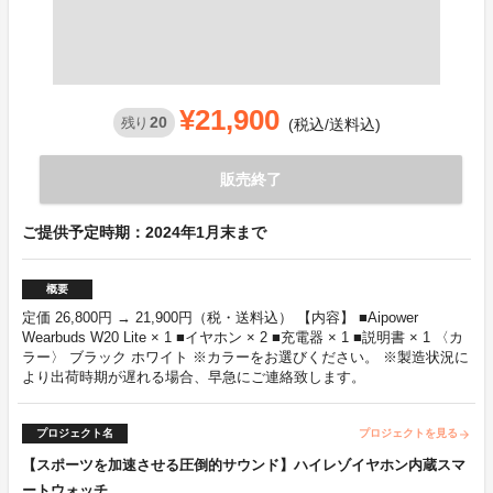
¥21,900
20
残り
(税込/送料込)
販売終了
ご提供予定時期：2024年1月末まで
概要
定価 26,800円 → 21,900円（税・送料込） 【内容】 ■Aipower
Wearbuds W20 Lite × 1 ■イヤホン × 2 ■充電器 × 1 ■説明書 × 1 〈カ
ラー〉 ブラック ホワイト ※カラーをお選びください。 ※製造状況に
より出荷時期が遅れる場合、早急にご連絡致します。
プロジェクト名
プロジェクトを見る
arrow_forward
【スポーツを加速させる圧倒的サウンド】ハイレゾイヤホン内蔵スマ
ートウォッチ