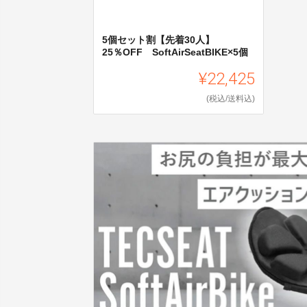
5個セット割【先着30人】
25％OFF SoftAirSeatBIKE×5個
¥22,425
(税込/送料込)