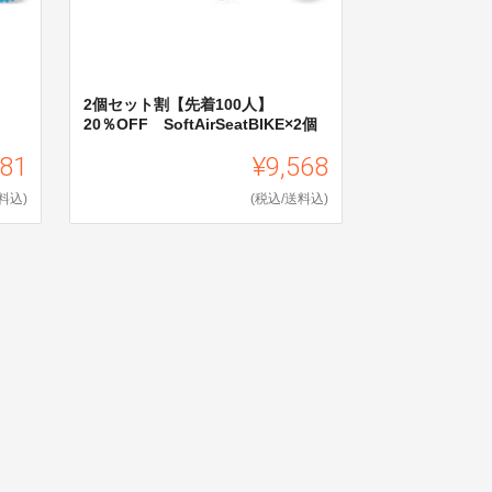
2個セット割【先着100人】
20％OFF SoftAirSeatBIKE×2個
681
¥9,568
料込)
(税込/送料込)