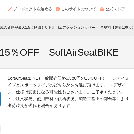
プロジェクトを始める
このサイトについて
公式ストア
尻の負担が最大1/5に軽減！サドル用エアクッションカバー
超早割【先着100人】15％
chevron_right
OFF SoftAirSeatBIKE
SoftAirSeatBIKE (一般販売価格5,980円の15％OFF） ・シティタ
イプとスポーツタイプのどちらかをお選び頂けます。 ・デザイ
ン・仕様は変更になる可能性もございます。ご了承ください。
・ご注文状況、使用部材の供給状況、製造工程上の都合等により
出荷時期が遅れる場合があります。