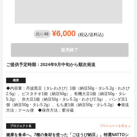
¥6,000
48
残り
(税込/送料込)
販売終了
ご提供予定時期：2024年9月中旬から順次発送
概要
◆内容量：丹波黒豆［タレわさび］1個（納豆50g・タレ5.2g・わさび
2.5g）、ピスタチオ1個（納豆50g）、有機大豆1個（納豆50g・タレ
5.2g）、赤大豆1個（納豆50g・タレ5.2g・わさび2.5g）、パンダ豆1
個（納豆50g・タレ5.2g）、もち麦1個（納豆50g・タレ5.2g） ◆発送
方法：クール便 ◆保存方法：要冷蔵
プロジェクト名
プロジェクトを見る
arrow_forward
健康を食卓へ。7種の食材を使った「ごほうび納豆」。特選NATTOシ