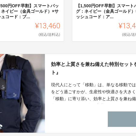
,500円OFF早割】スマートバッ
【1,500円OFF早割】スマートハ
゙：ネイビー（金具ゴールド）×サ
グ：ネイビー（金具ゴールド）
ュコード：ブ...
ッシュコード：ア...
¥13,460
¥13,
(税込/送料込)
(税込/送
効率と上質さを兼ね備えた特別セット
ト』
現代人にとって「移動」は、単なる移動では
をどう過ごすかが、生産性や快適さを大きく左右
「移動」に寄り添い、効率と上質さを兼ね備
介するのは、4つの人気商品をひとつにまと
なく、“日常を整えるアイテム” としてお届