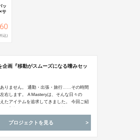
゙ッ
×サ
460
料込)
を企画『移動がスムーズになる嗜みセッ
ありません。 通勤・出張・旅行……その時間
します。 A Masteryは、そんな日々の
えたアイテムを追求してきました。 今回ご紹
めた「特別セット」。 単なる便利グッズでは
けします。
プロジェクトを見る