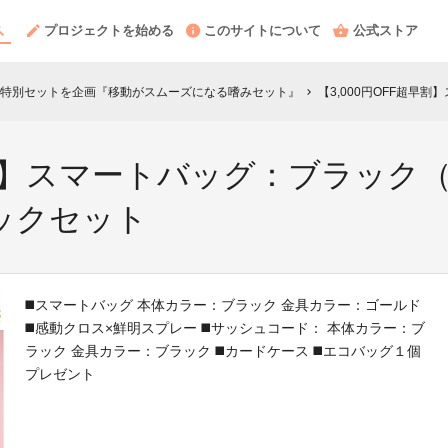
プロジェクトを始める
このサイトについて
公式ストア
特別セットを企画『移動がスムーズになる嗜みセット』
【3,000円OFF超早割】スマ
chevron_right
早割】スマートバッグ：ブラッ
ックセット
◼️スマートバッグ 本体カラー：ブラック 金具カラー：ゴールド
◼️感動クロス×鮮明スプレー ◼️サッシュコード： 本体カラー：ブ
ラック 金具カラー：ブラック ◼️カードケース ◼️エコバッグ１個
プレゼント