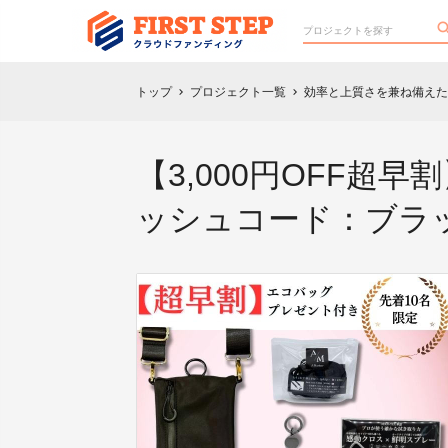
トップ
プロジェクト一覧
効率と上質さを兼ね備えた
chevron_right
chevron_right
【3,000円OFF超
ッシュコード：ブラ