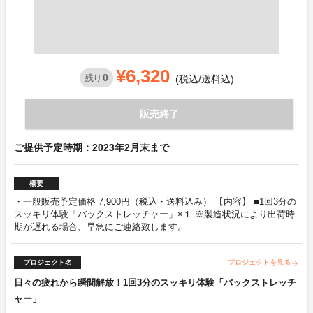
¥6,320
0
残り
(税込/送料込)
販売終了
ご提供予定時期：2023年2月末まで
概要
・一般販売予定価格 7,900円（税込・送料込み） 【内容】 ■1回3分の
スッキリ体験「バックストレッチャー」×１ ※製造状況により出荷時
期が遅れる場合、早急にご連絡致します。
プロジェクト名
プロジェクトを見る
arrow_forward
日々の疲れから瞬間解放！1回3分のスッキリ体験「バックストレッチ
ャー」