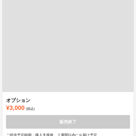
オプション
¥3,000
(税込)
販売終了
ご提供予定時期：購入支援後、２週間以内にお届け予定