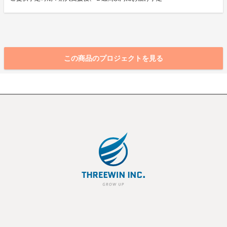
この商品のプロジェクトを見る