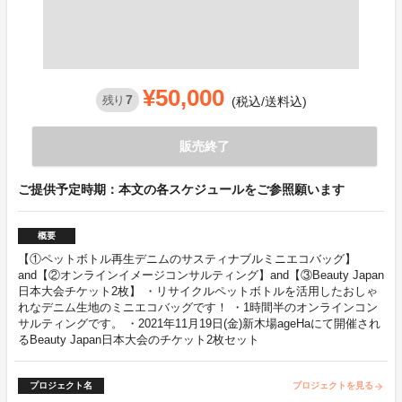
¥50,000
7
残り
(税込/送料込)
販売終了
ご提供予定時期：本文の各スケジュールをご参照願います
概要
【①ペットボトル再生デニムのサスティナブルミニエコバッグ】
and【②オンラインイメージコンサルティング】and【③Beauty Japan
日本大会チケット2枚】 ・リサイクルペットボトルを活用したおしゃ
れなデニム生地のミニエコバッグです！ ・1時間半のオンラインコン
サルティングです。 ・2021年11月19日(金)新木場ageHaにて開催され
るBeauty Japan日本大会のチケット2枚セット
プロジェクト名
プロジェクトを見る
arrow_forward