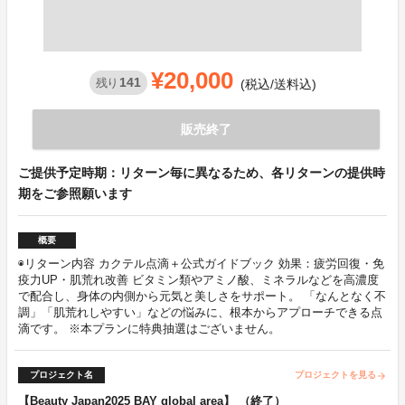
¥20,000
141
残り
(税込/送料込)
販売終了
ご提供予定時期：リターン毎に異なるため、各リターンの提供時
期をご参照願います
概要
◉リターン内容 カクテル点滴＋公式ガイドブック 効果：疲労回復・免
疫力UP・肌荒れ改善 ビタミン類やアミノ酸、ミネラルなどを高濃度
で配合し、身体の内側から元気と美しさをサポート。 「なんとなく不
調」「肌荒れしやすい」などの悩みに、根本からアプローチできる点
滴です。 ※本プランに特典抽選はございません。
プロジェクト名
プロジェクトを見る
arrow_forward
【Beauty Japan2025 BAY global area】 （終了）