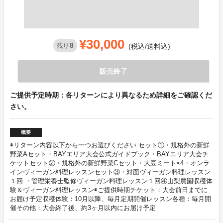
¥30,000
8
残り
(税込/送料込)
販売終了
ご提供予定時期：各リターンにより異なるため詳細をご確認くだ
さい。
概要
◉リターン内容以下から一つお選びください セット①・規格外の新鮮
野菜Aセット・BAYエリア大会公式ガイドブック・BAYエリア大会チ
ケットセット②・規格外の新鮮野菜Cセット・大豆ミート×4・オンラ
インヴィーガン料理レッスンセット③・対面ヴィーガン料理レッスン
１回 ・管理栄養士監修ヴィーガン料理レッスン１回④山梨農園収穫体
験＆ヴィーガン料理レッスン◉ご提供時期チケット：大会前日までに
お届け予定収穫体験：10月以降、毎月定期開催レッスン各種：毎月開
催その他：大会終了後、約3ヶ月以内にお届け予定