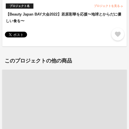
プロジェクト名
プロジェクトを見る
arrow_forward
【Beauty Japan BAY大会2022】若原彩華を応援〜地球とからだに優
しい食を〜
favorite
このプロジェクトの他の商品