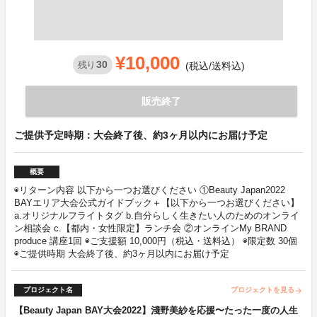
¥10,000
30
残り
(税込/送料込)
販売終了
ご提供予定時期：大会終了後、約3ヶ月以内にお届け予定
概要
◉リターン内容 以下から一つお選びください ①Beauty Japan2022
BAYエリア大会公式ガイドブック＋【以下から一つお選びください】
a.オリジナルフライトタグ b.自分らしく生きたい人のためのオンライ
ン相談会 c.【都内・女性限定】ランチ会 ②オンラインMy BRAND
produce 講座1回 ◉ご支援額 10,000円（税込・送料込） ◉限定数 30個
◉ご提供時期 大会終了後、約3ヶ月以内にお届け予定
プロジェクト名
プロジェクトを見る
arrow_forward
【Beauty Japan BAY大会2022】淺野美紗を応援〜たった一度の人生