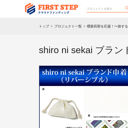
トップ
プロジェクト一覧
櫻庭莉那を応援！〜旅するお洋
chevron_right
chevron_right
shiro ni seka