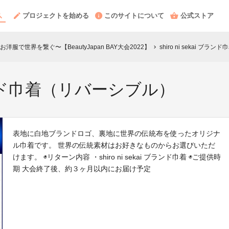
プロジェクトを始める
このサイトについて
公式ストア
服で世界を繋ぐ〜【BeautyJapan BAY大会2022】
shiro ni sekai ブ
chevron_right
i ブランド巾着（リバーシブル）
表地に白地ブランドロゴ、裏地に世界の伝統布を使ったオリジナ
ル巾着です。 世界の伝統素材はお好きなものからお選びいただ
けます。 ◉リターン内容 ・shiro ni sekai ブランド巾着 ◉ご提供時
期 大会終了後、約３ヶ月以内にお届け予定