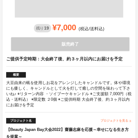
¥7,000
19
残り
(税込/送料込)
販売終了
ご提供予定時期：大会終了後、約３ヶ月以内にお届けを予定
概要
大豆由来の蝋を使用しお花をアレンジしたキャンドルです。体や環境
にも優しく、キャンドルとして火を灯して癒しの空間を味わって下さ
いね♪ ◉リターン内容 ・ソイブーケキャンドル ◉ご支援額 7,000円（税
込・送料込） ◉限定数 ２0個 ◉ご提供時期 大会終了後、約３ヶ月以内
にお届けを予定
プロジェクト名
プロジェクトを見る
arrow_forward
【Beauty Japan Bay大会2022】齋藤志麻を応援～幸せになる生き方
を提案～