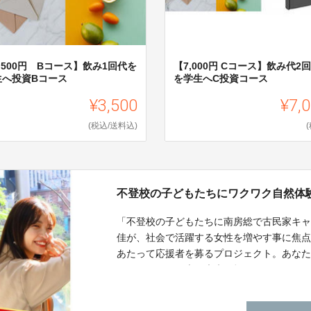
,500円 Bコース】飲み1回代を
【7,000円 Cコース】飲み代2
生へ投資Bコース
を学生へC投資コース
¥3,500
¥7,
(税込/送料込)
不登校の子どもたちにワクワク自然体
「不登校の子どもたちに南房総で古民家キャンプを
佳が、社会で活躍する女性を増やす事に焦点をあ
あたって応援者を募るプロジェクト。あな
ってしまった日本の未来を担っていく子ど
に恵まれた南房総の自然体験あなたに！心
ィングです。