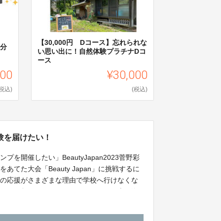
【30,000円 Dコース】忘れられな
回分
い思い出に！自然体験プラチナDコ
ース
000
¥30,000
(税込)
(税込)
験を届けたい！
開催したい」BeautyJapan2023菅野彩
てた大会「Beauty Japan」に挑戦するに
たの応援がさまざまな理由で学校へ行けなくな
もたちを救います！そのリターンとして山や海
地良い居場所をみんなで創るクラウドファンデ