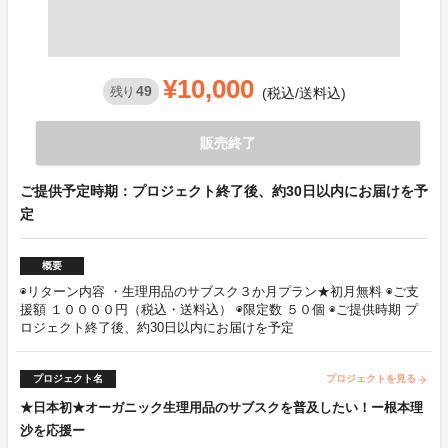
¥10,000
49
残り
(税込/送料込)
販売終了
ご提供予定時期：プロジェクト終了後、約30日以内にお届けを予
定
概要
◉リターン内容 ・生理用品のサブスク３か月プラン★初月無料 ◉ご支
援額 １００００円（税込・送料込） ◉限定数 ５０個 ◉ご提供時期 プ
ロジェクト終了後、約30日以内にお届けを予定
プロジェクト名
プロジェクトを見る
arrow_forward
★日本初★オーガニック生理用品のサブスクを普及したい！ー根本理
沙を応援ー