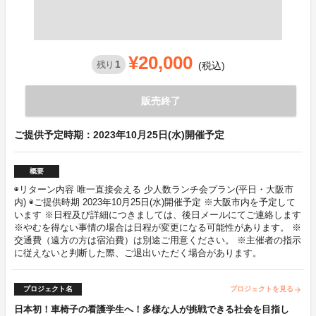
¥20,000
1
残り
(税込)
販売終了
ご提供予定時期：2023年10月25日(水)開催予定
概要
◉リターン内容 唯一直接会える 少人数ランチ会プラン(平日・大阪市
内) ◉ご提供時期 2023年10月25日(水)開催予定 ※大阪市内を予定して
います ※日程及び詳細につきましては、後日メールにてご連絡します
※やむを得ない事情の場合は日程が変更になる可能性があります。 ※
交通費（遠方の方は宿泊費）は別途ご用意ください。 ※主催者の指示
に従えないと判断した際、ご退出いただく場合があります。
プロジェクト名
プロジェクトを見る
arrow_forward
日本初！車椅子の看護学生へ！多様な人が挑戦できる社会を目指し