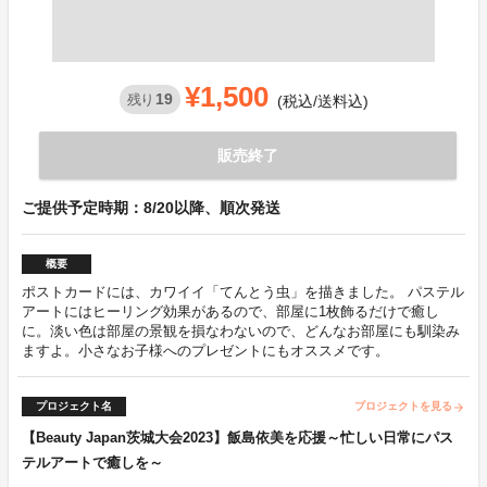
¥1,500
19
残り
(税込/送料込)
販売終了
ご提供予定時期：8/20以降、順次発送
概要
ポストカードには、カワイイ「てんとう虫」を描きました。 パステル
アートにはヒーリング効果があるので、部屋に1枚飾るだけで癒し
に。淡い色は部屋の景観を損なわないので、どんなお部屋にも馴染み
ますよ。小さなお子様へのプレゼントにもオススメです。
プロジェクト名
プロジェクトを見る
arrow_forward
【Beauty Japan茨城大会2023】飯島依美を応援～忙しい日常にパス
テルアートで癒しを～