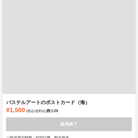
パステルアートのポストカード（海）
¥1,500
残り
20
(税込/送料込)
販売終了
ご提供予定時期：8/20以降、順次発送