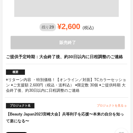
¥2,600
29
残り
(税込)
販売終了
ご提供予定時期：大会終了後、約30日以内に日程調整のご連絡
概要
◉リターン内容 ・特別価格！【オンライン／対面】TCカラーセッショ
ン ◉ご支援額 2,600円（税込・送料込） ◉限定数 30個 ◉ご提供時期 大
会終了後、約30日以内に日程調整のご連絡
プロジェクト名
プロジェクトを見る
arrow_forward
【Beauty Japan2023宮崎大会】兵等利子を応援〜本来の自分を知っ
て楽になる〜