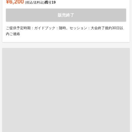
¥6,200
残り
19
(税込/送料込)
販売終了
ご提供予定時期：ガイドブック：随時。セッション：大会終了後約30日以
内ご連絡