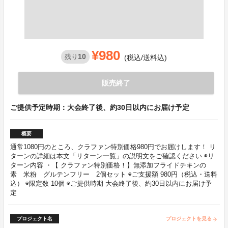
¥980
10
残り
(税込/送料込)
販売終了
ご提供予定時期：大会終了後、約30日以内にお届け予定
概要
通常1080円のところ、クラファン特別価格980円でお届けします！ リ
ターンの詳細は本文「リターン一覧」の説明文をご確認ください ◉リ
ターン内容 ・【 クラファン特別価格！】無添加フライドチキンの
素 米粉 グルテンフリー 2個セット ◉ご支援額 980円（税込・送料
込） ◉限定数 10個 ◉ご提供時期 大会終了後、約30日以内にお届け予
定
プロジェクト名
プロジェクトを見る
arrow_forward