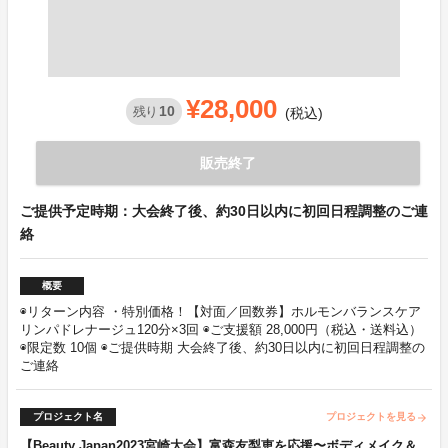
¥28,000
10
残り
(税込)
販売終了
ご提供予定時期：大会終了後、約30日以内に初回日程調整のご連
絡
概要
◉リターン内容 ・特別価格！【対面／回数券】ホルモンバランスケア
リンパドレナージュ120分×3回 ◉ご支援額 28,000円（税込・送料込）
◉限定数 10個 ◉ご提供時期 大会終了後、約30日以内に初回日程調整の
ご連絡
プロジェクト名
プロジェクトを見る
arrow_forward
【Beauty Japan2023宮崎大会】富森友梨恵を応援〜ボディメイク＆