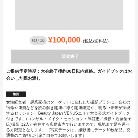
¥100,000
10
残り
(税込/送料込)
販売終了
ご提供予定時期：大会終了後約30日以内連絡。ガイドブックはお
会いした際お渡し
概要
女性経営者・起業家様のターゲットに合わせた撮影プランに、会社の
宿命や運勢などを読み解き開運に導く開運鑑定や、明るい未来が実現
するセッション、Beauty Japan VENUSエリア大会公式ガイドブック
付きです。(コンサル・メイク・セッション：渋谷恵／撮影：近藤聖子
氏)撮影は2人が在住する広島市内で行いますので、現地まで足を運べ
る方限定となります。（写真データは、撮影後にデータ10枚納品。交
通費のご負担は別途ご自身でお願いします）