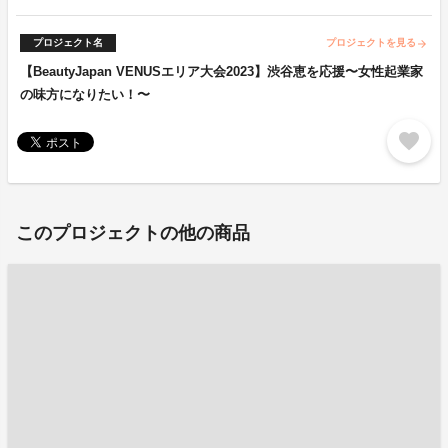
プロジェクト名
プロジェクトを見る
arrow_forward
【BeautyJapan VENUSエリア大会2023】渋谷恵を応援〜女性起業家
の味方になりたい！〜
favorite
このプロジェクトの他の商品