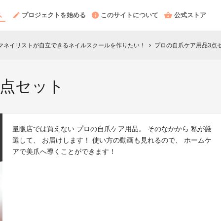
プロジェクトを始める
このサイトについて
公式ストア
024】ママネイリストが自立できるネイルスクールを作りたい！
プロの自爪ケア用品3点
chevron_right
3点セット
量販店では買えない プロの自爪ケア用品。 そのなかから 私が厳
選して、 お届けします！ 使い方の動画も見れるので、 ホームケ
アで美爪へ導くことができます！