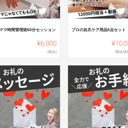
児ママ時間管理術60分セッション
プロの自爪ケア用品5点セット
¥6,000
¥10,
(税込)
(税込/送