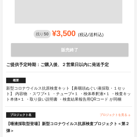
¥3,500
50
残り
(税込/送料込)
販売終了
ご提供予定時期：ご購入後、２営業日以内に発送予定
概要
新型コロナウイルス抗原検査キット【鼻咽頭ぬぐい液採取・１セッ
ト】 内容物 ・スワブ×１ ・チューブ×１ ・検体希釈液×１ ・検査キッ
ト本体×１ ・取り扱い説明書 ・検査結果報告用QRコード が同梱
プロジェクト名
プロジェクトを見る
arrow_forward
【唾液採取型登場】新型コロナウイルス抗原検査プロジェクト＜第２
弾＞