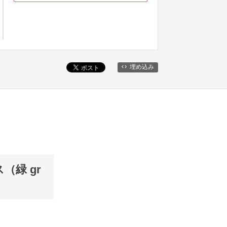
埋め込み
ス（緑 gr