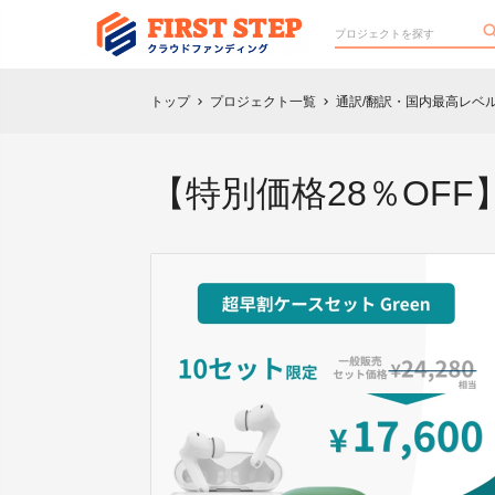
トップ
プロジェクト一覧
通訳/翻訳・国内最高レベ
chevron_right
chevron_right
【特別価格28％OFF】Du