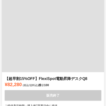
【超早割15%OFF】FlexiSpot電動昇降デスクQ8
¥82,280
残り
100
(税込/送料込)
販売終了
ご提供予定時期：購入後7営業日中に発送