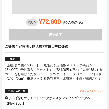
¥72,600
5
残り
(税込/送料込)
販売終了
ご提供予定時期：購入後7営業日中に発送
概要
【超超超早割25%OFF】 一般販売予定価格 96,800円の商品を
25%OFFで予約購入いただけます。 72,600円 (税込）/ 先着15名様 脚
カラーをお選びください：ブラック/ホワイト 天板カラー：竹天板
（140×70cm） ※選択不要 ※送料無料（北海道・沖縄・離島除く ）
プロジェクト名
プロジェクトを見る
arrow_forward
座りっぱなしのリモートワークからスタンディングワークへ
【FlexiSpot】