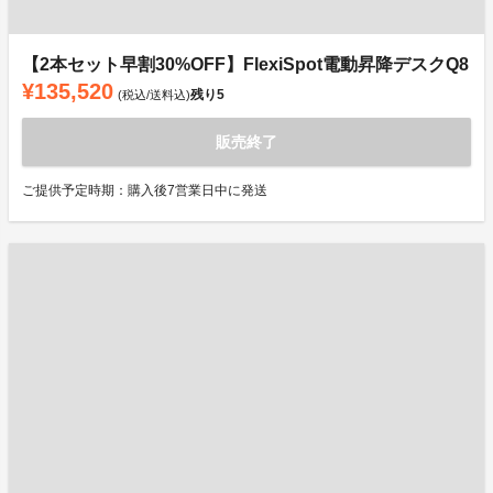
【2本セット早割30%OFF】FlexiSpot電動昇降デスクQ8
¥135,520
残り
5
(税込/送料込)
販売終了
ご提供予定時期：購入後7営業日中に発送