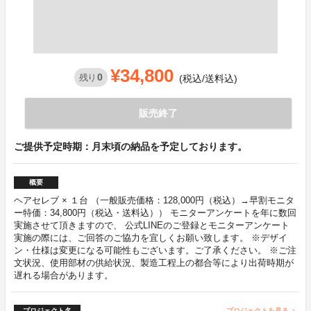
¥34,800
0
残り
(税込/送料込)
販売終了
ご提供予定時期：月末頃の納品を予定しております。
概要
ヘアセレブ × １台 （一般販売価格：128,000円（税込）→早割モニタ
ー特価：34,800円（税込・送料込）） モニターアンケートを年に数回
実施させて頂きますので、 公式LINEのご登録とモニターアンケート
実施の際には、ご回答のご協力を宜しくお願い致します。 ※デザイ
ン・仕様は変更になる可能性もございます。ご了承ください。 ※ご注
文状況、使用部材の供給状況、製造工程上の都合等により出荷時期が
遅れる場合があります。
プロジェクト名
プロジェクトを見る