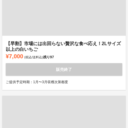
【早割】市場には出回らない贅沢な食べ応え！2Lサイズ
以上の白いちご
¥7,000
残り
97
(税込/送料込)
販売終了
ご提供予定時期：1月〜3月収穫次第都度