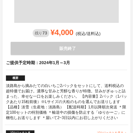
¥4,000
73
残り
(税込/送料込)
販売終了
ご提供予定時期：2024年1月～3月
概要
淡路島から摘みたての白いちご2パックをセットにして、送料税込の
超特価でお届け。濃厚な甘みと芳醇な香りが特徴。甘みがぎゅっと詰
まった、幸せな一口をお楽しみください。 【内容量】2パック（1パッ
クあたり15粒前後）※Lサイズの大粒のものを選んでお送りします
【品種】淡雪（生産地：淡路島） 【配送時期】1月以降順次発送 ＊限
定100セットの特別価格 ＊輸送中の損傷を防止する「ゆりかーご」に
梱包しお送りします ＊届いて2~3日以内にお召し上がりください
プロジェクト名
プロジェクトを見る