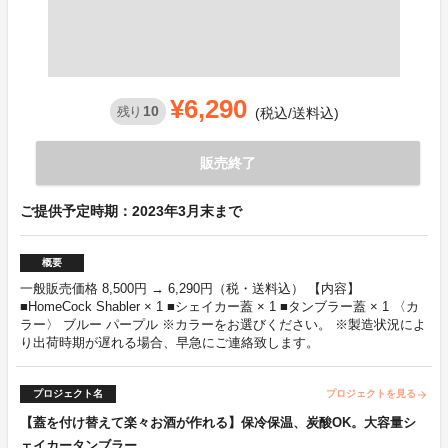
¥6,290
10
残り
(税込/送料込)
販売終了
ご提供予定時期：2023年3月末まで
概要
一般販売価格 8,500円 → 6,290円（税・送料込） 【内容】
■HomeCock Shabler × 1 ■シェイカー蓋 × 1 ■タンブラー蓋 × 1 〈カ
ラー〉 ブルー パープル ※カラーをお選びください。 ※製造状況によ
り出荷時期が遅れる場合、早急にご連絡致します。
プロジェクト名
プロジェクトを見る
arrow_forward
【蓋を付け替えて楽々お酒が作れる】保冷保温、炭酸OK。大容量シ
ェイカータンブラー