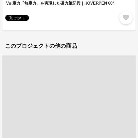
Vs 重力「無重力」を実現した磁力筆記具｜HOVERPEN 60°
favorite
このプロジェクトの他の商品