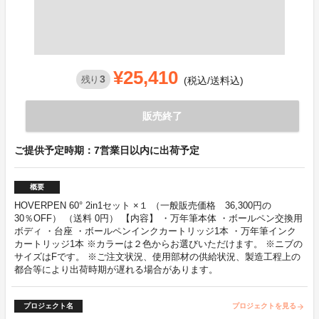
¥25,410
3
残り
(税込/送料込)
販売終了
ご提供予定時期：7営業日以内に出荷予定
概要
HOVERPEN 60° 2in1セット ×１ （一般販売価格 36,300円の
30％OFF） （送料 0円） 【内容】 ・万年筆本体 ・ボールペン交換用
ボディ ・台座 ・ボールペンインクカートリッジ1本 ・万年筆インク
カートリッジ1本 ※カラーは２色からお選びいただけます。 ※ニブの
サイズはFです。 ※ご注文状況、使用部材の供給状況、製造工程上の
都合等により出荷時期が遅れる場合があります。
プロジェクト名
プロジェクトを見る
arrow_forward