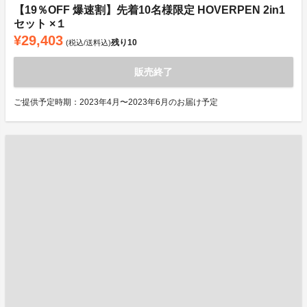
【19％OFF 爆速割】先着10名様限定 HOVERPEN 2in1
セット ×１
¥29,403
残り
10
(税込/送料込)
販売終了
ご提供予定時期：2023年4月〜2023年6月のお届け予定