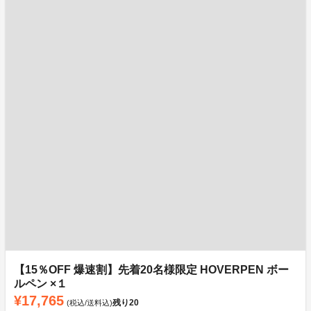
【15％OFF 爆速割】先着20名様限定 HOVERPEN ボー
ルペン ×１
¥17,765
残り
20
(税込/送料込)