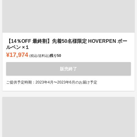
【14％OFF 最終割】先着50名様限定 HOVERPEN ボー
ルペン ×１
¥17,974
残り
50
(税込/送料込)
販売終了
ご提供予定時期：2023年4月〜2023年6月のお届け予定