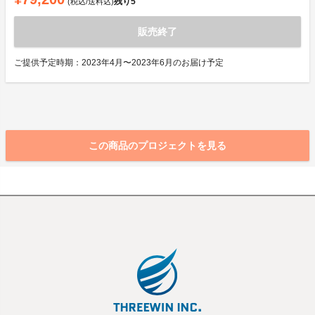
残り
5
(税込/送料込)
販売終了
ご提供予定時期：2023年4月〜2023年6月のお届け予定
この商品のプロジェクトを見る