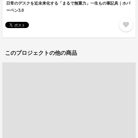
日常のデスクを近未来化する「まるで無重力」一生もの筆記具｜ホバ
ーペン3.0
favorite
このプロジェクトの他の商品