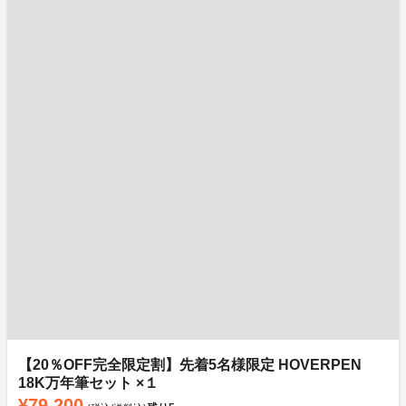
【20％OFF完全限定割】先着5名様限定 HOVERPEN
18K万年筆セット ×１
¥79,200