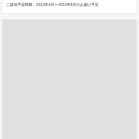
ご提供予定時期：2023年4月〜2023年6月のお届け予定