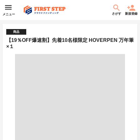
さがす
新規登録
メニュー
商品
【19％OFF爆速割】先着10名様限定 HOVERPEN 万年筆
×１