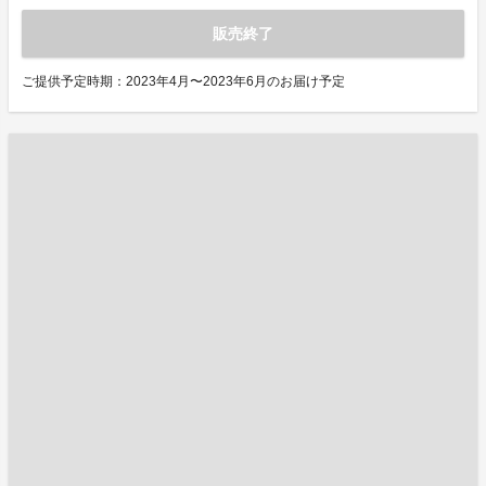
販売終了
ご提供予定時期：2023年4月〜2023年6月のお届け予定