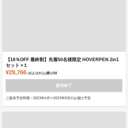
【18％OFF 最終割】先着50名様限定 HOVERPEN 2in1
セット ×１
¥29,766
残り
50
(税込/送料込)
販売終了
ご提供予定時期：2023年4月〜2023年6月のお届け予定