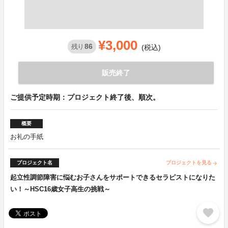
¥3,000
86
残り
(税込)
販売終了
ご提供予定時期：プロジェクト終了後、順次。
概要
お礼の手紙
プロジェクト名
プロジェクトを見る
arrow_forward
起立性調節障害に悩むお子さんをサポートできるセラピストになりた
い！～HSC16歳女子高生の挑戦～
favorite