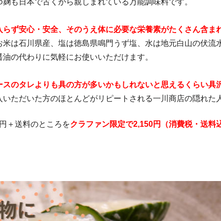
ゆ麹も日本で古くから親しまれている万能調味料です。
入らず安心・安全、そのうえ体に必要な栄養素がたくさん含ま
お米は石川県産、塩は徳島県鳴門うず塩、水は地元白山の伏流
醤油の代わりに気軽にお使いいただけます。
ースのタレよりも具の方が多いかもしれないと思えるくらい具
入いただいた方のほとんどがリピートされる一川商店の隠れた
00円＋送料のところを
クラファン限定で2,150円（消費税・送料