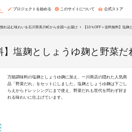
プロジェクトを始める
このサイトについて
公式ストア
惚れ込む味わいを石川県美川町から全国へお届け
【10％OFF＋送料無料】塩
chevron_right
無料】塩麹としょうゆ麹と野菜
万能調味料の塩麹としょうゆ麹に加え、一川商店の隠れた人気商
品「野菜だれ」をセットにしました。塩麹としょうゆ麹は下ごし
らえからドレッシングにまで使え、野菜だれも世代を問わず好ま
れる味わいに仕上げています。