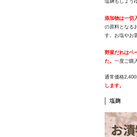
塩麹もしょう
添加物は一切
の原料となる
す。お塩やお
野菜だれはベ
た。
一度ご購
通常価格2,4
します。
塩麹