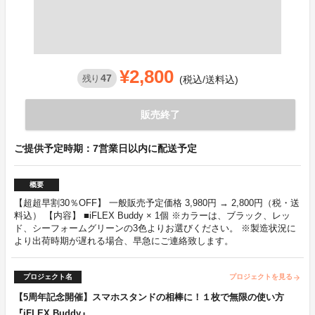
¥2,800
47
残り
(税込/送料込)
販売終了
ご提供予定時期：7営業日以内に配送予定
概要
【超超早割30％OFF】 一般販売予定価格 3,980円 → 2,800円（税・送
料込） 【内容】 ■iFLEX Buddy × 1個 ※カラーは、ブラック、レッ
ド、シーフォームグリーンの3色よりお選びください。 ※製造状況に
より出荷時期が遅れる場合、早急にご連絡致します。
プロジェクト名
プロジェクトを見る
arrow_forward
【5周年記念開催】スマホスタンドの相棒に！１枚で無限の使い方
『iFLEX Buddy』