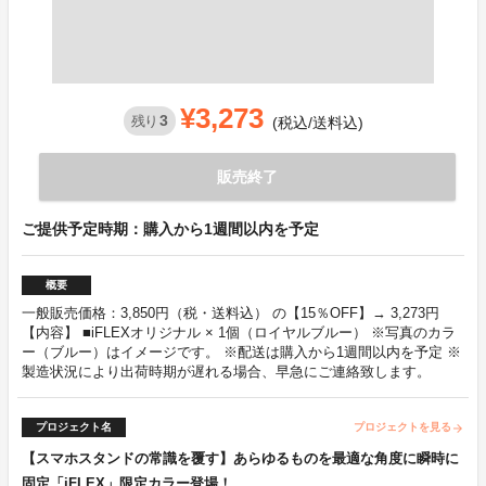
¥3,273
3
残り
(税込/送料込)
販売終了
ご提供予定時期：購入から1週間以内を予定
概要
一般販売価格：3,850円（税・送料込） の【15％OFF】→ 3,273円
【内容】 ■iFLEXオリジナル × 1個（ロイヤルブルー） ※写真のカラ
ー（ブルー）はイメージです。 ※配送は購入から1週間以内を予定 ※
製造状況により出荷時期が遅れる場合、早急にご連絡致します。
プロジェクト名
プロジェクトを見る
arrow_forward
【スマホスタンドの常識を覆す】あらゆるものを最適な角度に瞬時に
固定「iFLEX」限定カラー登場！