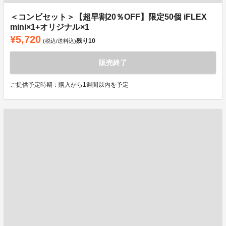
＜コンビセット＞【超早割20％OFF】限定50個 iFLEX
mini×1+オリジナル×1
¥5,720
残り
10
(税込/送料込)
販売終了
ご提供予定時期：購入から1週間以内を予定