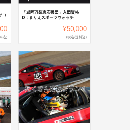
格
「岩岡万梨恵応援団」入団資格
サコ
D：まりえスポーツウォッチ
000
¥50,000
料込)
(税込/送料込)