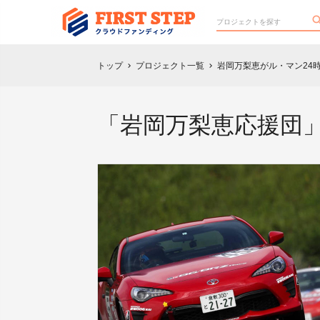
トップ
プロジェクト一覧
岩岡万梨恵がル・マン24
chevron_right
chevron_right
「岩岡万梨恵応援団