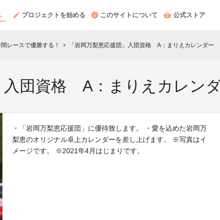
プロジェクトを始める
このサイトについて
公式ストア
時間レースで優勝する！
「岩岡万梨恵応援団」入団資格 A：まりえカレンダー
chevron_right
」入団資格 A：まりえカレン
・「岩岡万梨恵応援団」に優待致します。 ・愛を込めた岩岡万
梨恵のオリジナル卓上カレンダーを差し上げます。 ※写真はイ
メージです。 ※2021年4月はじまりです。