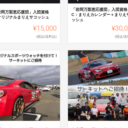
「岩岡万梨恵応援団」入団資
岩岡万梨恵応援団」入団資格
C：まりえカレンダー＋まりえ
:オリジナルまりえサコッシュ
ッシュ
¥15,000
¥30,
(税込/送料込)
(税込/送