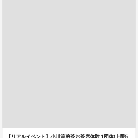
【リアルイベント】小川流煎茶お茶席体験 1団体(上限5