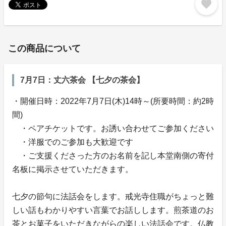
favorite
この商品について
7月7日：丈六茶会 【七夕の茶会】
・開催日時：2022年7月7日(木)14時～(所要時間：約2時
間)
・ペアチケットです。お誘い合わせてご参加ください
・洋服でのご参加も大歓迎です
・ご支援くださった方のお名前を記し本堂南側の寄付
名板に掲示させていただきます。
七夕の節句に法話会をします。戒光寺住職がちょっと難
しい話もわかりやすい言葉でお話しします。煎茶道のお
茶とお菓子をいただきながらの楽しい法話会です。仏教