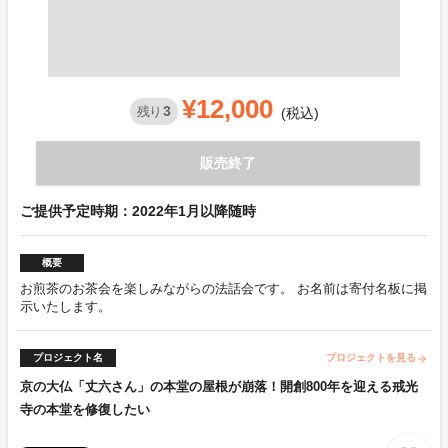
¥12,000
3
残り
(税込)
販売終了
ご提供予定時期：2022年1月以降随時
概要
お煎茶のお茶会を楽しみながらの法話会です。 お名前は寄付名板に掲
示いたします。
プロジェクト名
プロジェクトを見る
arrow_forward
京の大仏「丈六さん」の本堂の屋根が崩落！開創800年を迎える戒光
寺の本堂を修復したい