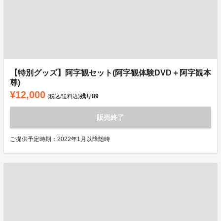
【特別グッズ】阿字観セット(阿字観体験DVD＋阿字観本
尊)
¥12,000
残り
89
(税込/送料込)
販売終了
ご提供予定時期：2022年1月以降随時