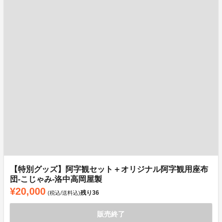
【特別グッズ】阿字観セット＋オリジナル阿字観用座布
団‐こじゃみ‐洛中高岡屋製
¥20,000
残り
36
(税込/送料込)
販売終了