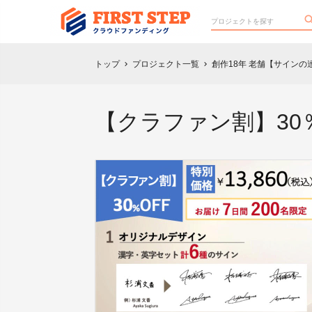
トップ
プロジェクト一覧
創作18年 老舗【サイン
chevron_right
chevron_right
【クラファン割】30