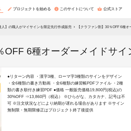
プロジェクトを始める
このサイトについて
公式ストア
の達人】の職人がマイサインを限定先行作成販売
【クラファン割】30％OFF 6種
chevron_right
％OFF 6種オーダーメイドサイ
●リターン内容 ・漢字3種、ローマ字3種類のサインをデザイン
・全6種類の書き方動画 ・全6種類の練習帳PDFファイル ・2種
類の書き順付き練習PDF ●価格 一般販売価格19,800円(税込)の
30%OFF ⇒13,860円（税込） ※ひらがな、カタカナ、記号は不
可 ※注文状況などにより納期が遅れる場合があります ※サイン
無制限・無期限修正はプロジェクト終了後提供